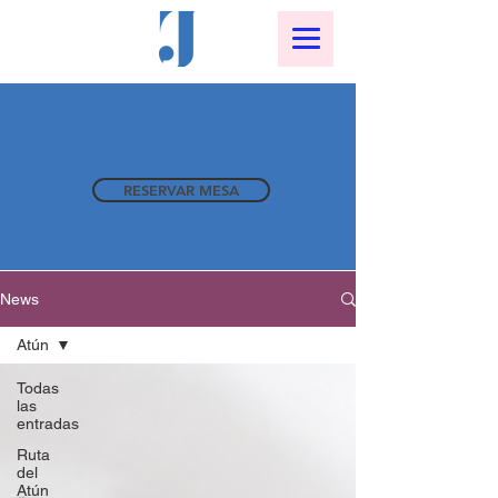
RESERVAR MESA
News
Atún
Todas
las
entradas
Ruta
del
Atún