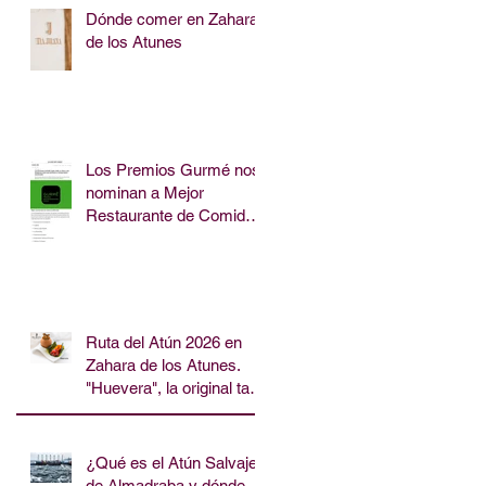
Dónde comer en Zahara
de los Atunes
Los Premios Gurmé nos
nominan a Mejor
Restaurante de Comida
Tradicional de Cádiz
Ruta del Atún 2026 en
Zahara de los Atunes.
"Huevera", la original tapa
del Restaurante Tía
Juana.
¿Qué es el Atún Salvaje
de Almadraba y dónde